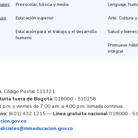
nales
Preescolar, básica y media
Lenguaje, hum
 uso
Educación superior
Arte, Cultura y
Educación para el trabajo y el desarrollo
Salud y bienes
humano
Promueve hábit
integral
a. Código Postal 111321.
tuita fuera de Bogotá:
018000 - 510258
 p.m. y viernes de 7:00 a.m. a 4:00 p.m. Jornada continua.
no:
(601) 432 1215
—
Línea gratuita nacional
018000 - 5
ion.gov.co
judiciales@mineducacion.gov.co