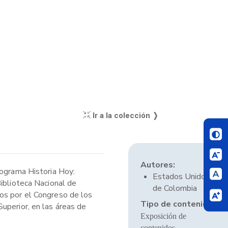
Ir a la colección ❭
Autores:
rograma Historia Hoy:
Estados Unidos
Biblioteca Nacional de
de Colombia
dos por el Congreso de los
Tipo de contenido:
uperior, en las áreas de
Exposición de
contenidos