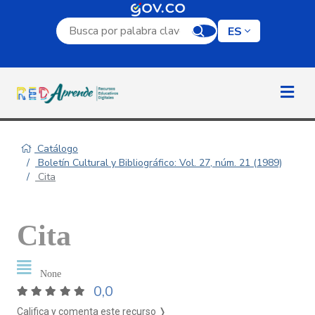
Campo de búsqueda por palabra clave
ES
Catálogo
Boletín Cultural y Bibliográfico: Vol. 27, núm. 21 (1989)
Cita
Cita
None
0,0
Califica y comenta este recurso ❭