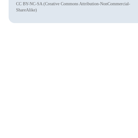
CC BY-NC-SA (Creative Commons Attribution-NonCommercial-
ShareAlike)