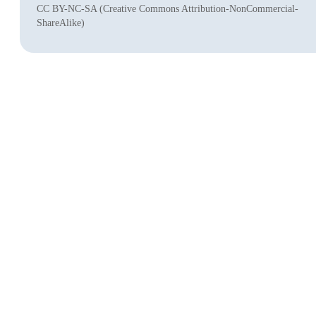
CC BY-NC-SA (Creative Commons Attribution-NonCommercial-
ShareAlike)