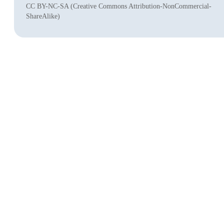
CC BY-NC-SA (Creative Commons Attribution-NonCommercial-
ShareAlike)