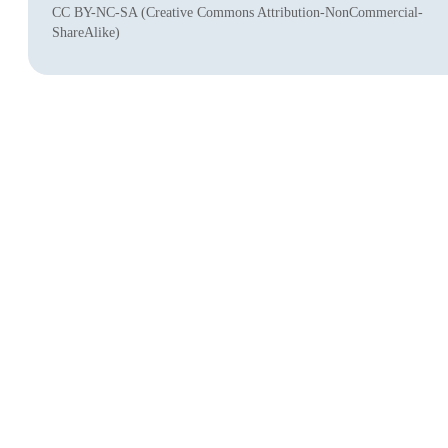
CC BY-NC-SA (Creative Commons Attribution-NonCommercial-
ShareAlike)