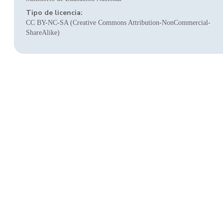
Tipo de licencia:
CC BY-NC-SA (Creative Commons Attribution-NonCommercial-
ShareAlike)