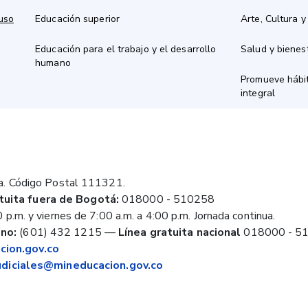
 uso
Educación superior
Arte, Cultura y
Educación para el trabajo y el desarrollo
Salud y bienes
humano
Promueve hábit
integral
a. Código Postal 111321.
tuita fuera de Bogotá:
018000 - 510258
 p.m. y viernes de 7:00 a.m. a 4:00 p.m. Jornada continua.
no:
(601) 432 1215
—
Línea gratuita nacional
018000 - 5
ion.gov.co
judiciales@mineducacion.gov.co