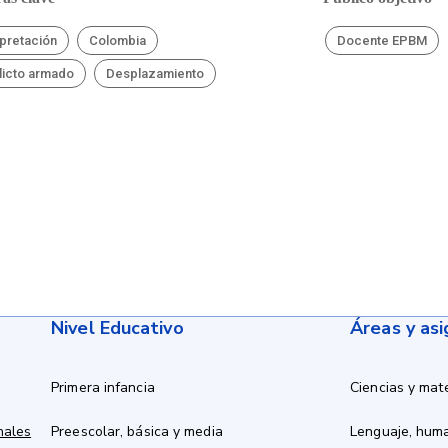
rpretación
Colombia
Docente EPBM
licto armado
Desplazamiento
Nivel Educativo
Áreas y as
Primera infancia
Ciencias y mat
nales
Preescolar, básica y media
Lenguaje, hum