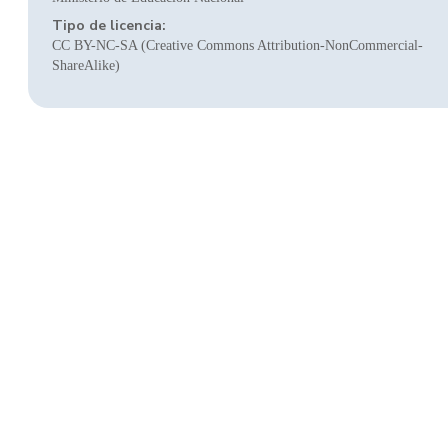
Tipo de licencia:
CC BY-NC-SA (Creative Commons Attribution-NonCommercial-
ShareAlike)