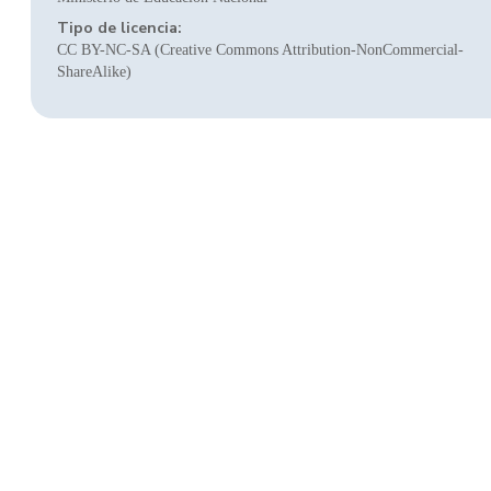
Tipo de licencia:
CC BY-NC-SA (Creative Commons Attribution-NonCommercial-
ShareAlike)