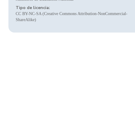
Tipo de licencia:
CC BY-NC-SA (Creative Commons Attribution-NonCommercial-
ShareAlike)