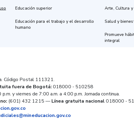
 uso
Educación superior
Arte, Cultura y
Educación para el trabajo y el desarrollo
Salud y bienes
humano
Promueve hábit
integral
a. Código Postal 111321.
tuita fuera de Bogotá:
018000 - 510258
 p.m. y viernes de 7:00 a.m. a 4:00 p.m. Jornada continua.
no:
(601) 432 1215
—
Línea gratuita nacional
018000 - 5
ion.gov.co
judiciales@mineducacion.gov.co