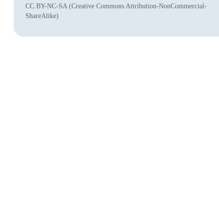
CC BY-NC-SA (Creative Commons Attribution-NonCommercial-
ShareAlike)