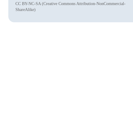
CC BY-NC-SA (Creative Commons Attribution-NonCommercial-
ShareAlike)