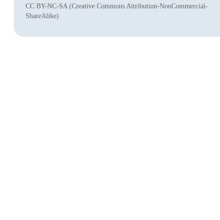
CC BY-NC-SA (Creative Commons Attribution-NonCommercial-
ShareAlike)