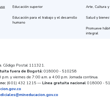
 uso
Educación superior
Arte, Cultura y
Educación para el trabajo y el desarrollo
Salud y bienes
humano
Promueve hábit
integral
a. Código Postal 111321.
tuita fuera de Bogotá:
018000 - 510258
 p.m. y viernes de 7:00 a.m. a 4:00 p.m. Jornada continua.
no:
(601) 432 1215
—
Línea gratuita nacional
018000 - 5
ion.gov.co
judiciales@mineducacion.gov.co