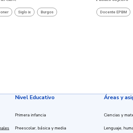
poner
Siglo ix
Burgos
Docente EPBM
Nivel Educativo
Áreas y as
Primera infancia
Ciencias y mat
nales
Preescolar, básica y media
Lenguaje, hum