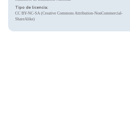
Tipo de licencia:
CC BY-NC-SA (Creative Commons Attribution-NonCommercial-
ShareAlike)