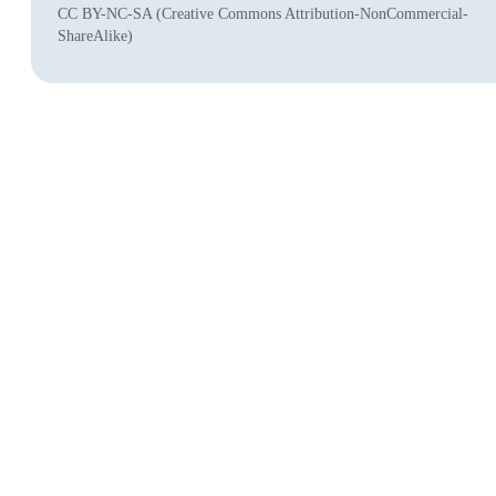
CC BY-NC-SA (Creative Commons Attribution-NonCommercial-
ShareAlike)