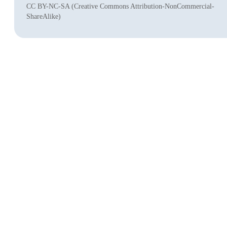
CC BY-NC-SA (Creative Commons Attribution-NonCommercial-
ShareAlike)