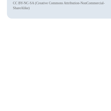
CC BY-NC-SA (Creative Commons Attribution-NonCommercial-
ShareAlike)