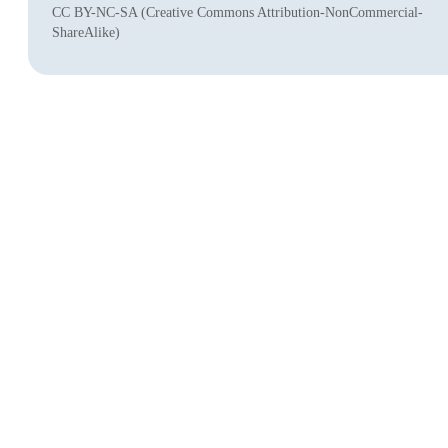
CC BY-NC-SA (Creative Commons Attribution-NonCommercial-
ShareAlike)