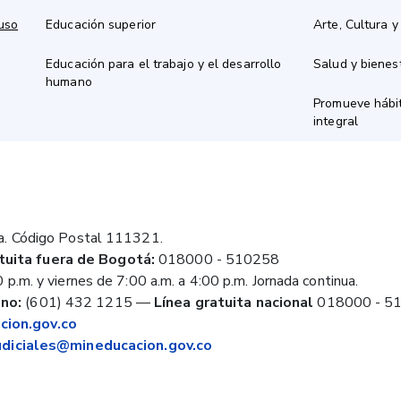
 uso
Educación superior
Arte, Cultura y
Educación para el trabajo y el desarrollo
Salud y bienes
humano
Promueve hábit
integral
a. Código Postal 111321.
tuita fuera de Bogotá:
018000 - 510258
 p.m. y viernes de 7:00 a.m. a 4:00 p.m. Jornada continua.
no:
(601) 432 1215
—
Línea gratuita nacional
018000 - 5
ion.gov.co
judiciales@mineducacion.gov.co