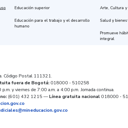
 uso
Educación superior
Arte, Cultura y
Educación para el trabajo y el desarrollo
Salud y bienes
humano
Promueve hábit
integral
a. Código Postal 111321.
tuita fuera de Bogotá:
018000 - 510258
 p.m. y viernes de 7:00 a.m. a 4:00 p.m. Jornada continua.
no:
(601) 432 1215
—
Línea gratuita nacional
018000 - 5
ion.gov.co
judiciales@mineducacion.gov.co