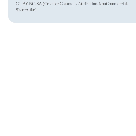
CC BY-NC-SA (Creative Commons Attribution-NonCommercial-
ShareAlike)