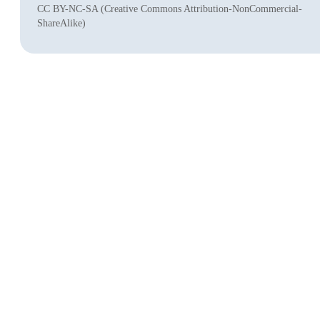
CC BY-NC-SA (Creative Commons Attribution-NonCommercial-
ShareAlike)