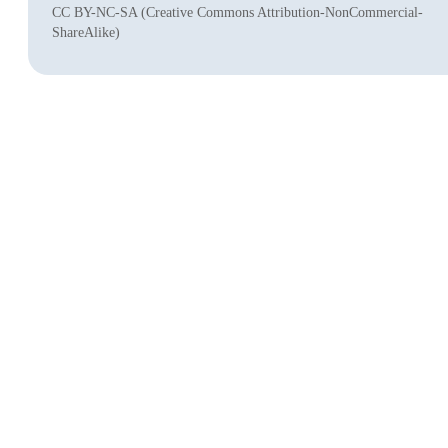
CC BY-NC-SA (Creative Commons Attribution-NonCommercial-
ShareAlike)