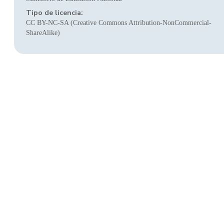
Tipo de licencia:
CC BY-NC-SA (Creative Commons Attribution-NonCommercial-
ShareAlike)