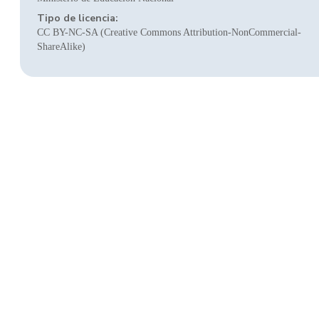
Tipo de licencia:
CC BY-NC-SA (Creative Commons Attribution-NonCommercial-
ShareAlike)