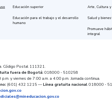
 uso
Educación superior
Arte, Cultura y
Educación para el trabajo y el desarrollo
Salud y bienes
humano
Promueve hábit
integral
a. Código Postal 111321.
tuita fuera de Bogotá:
018000 - 510258
 p.m. y viernes de 7:00 a.m. a 4:00 p.m. Jornada continua.
no:
(601) 432 1215
—
Línea gratuita nacional
018000 - 5
ion.gov.co
judiciales@mineducacion.gov.co