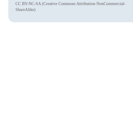
CC BY-NC-SA (Creative Commons Attribution-NonCommercial-
ShareAlike)