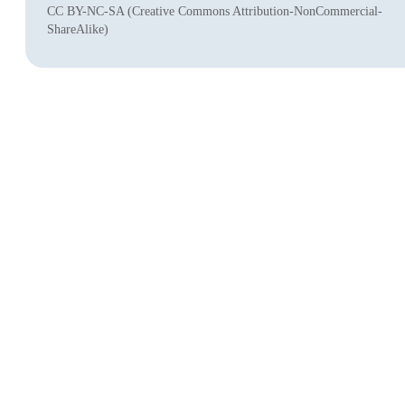
CC BY-NC-SA (Creative Commons Attribution-NonCommercial-
ShareAlike)