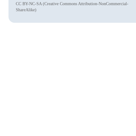
CC BY-NC-SA (Creative Commons Attribution-NonCommercial-
ShareAlike)