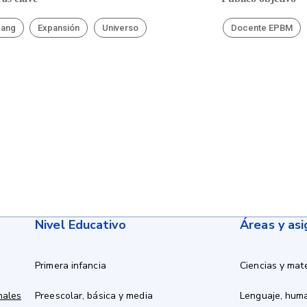
bang
Expansión
Universo
Docente EPBM
Nivel Educativo
Áreas y as
Primera infancia
Ciencias y mat
nales
Preescolar, básica y media
Lenguaje, hum