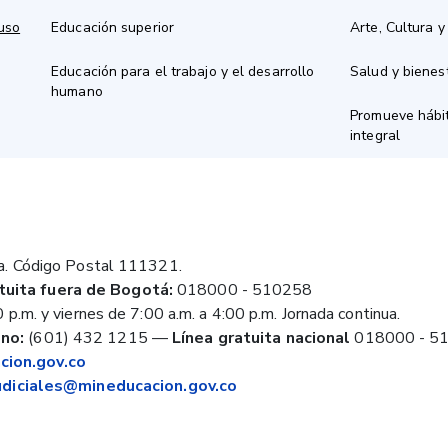
 uso
Educación superior
Arte, Cultura y
Educación para el trabajo y el desarrollo
Salud y bienes
humano
Promueve hábit
integral
a. Código Postal 111321.
tuita fuera de Bogotá:
018000 - 510258
 p.m. y viernes de 7:00 a.m. a 4:00 p.m. Jornada continua.
no:
(601) 432 1215
—
Línea gratuita nacional
018000 - 5
ion.gov.co
judiciales@mineducacion.gov.co