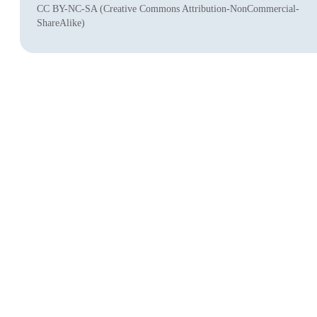
CC BY-NC-SA (Creative Commons Attribution-NonCommercial-
ShareAlike)