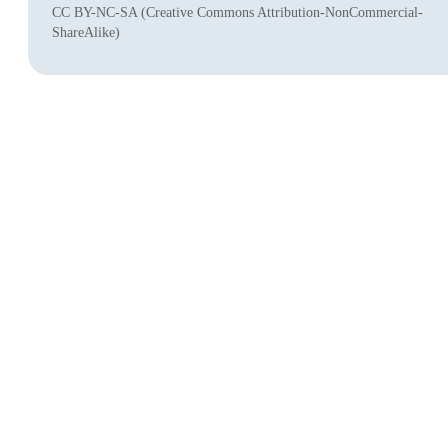
CC BY-NC-SA (Creative Commons Attribution-NonCommercial-
ShareAlike)