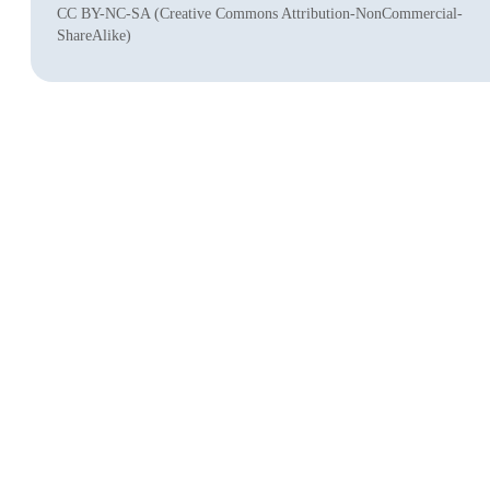
CC BY-NC-SA (Creative Commons Attribution-NonCommercial-
ShareAlike)