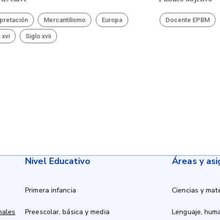
rpretación
Mercantilismo
Europa
Docente EPBM
 xvi
Siglo xvii
Nivel Educativo
Áreas y as
Primera infancia
Ciencias y mat
nales
Preescolar, básica y media
Lenguaje, hum