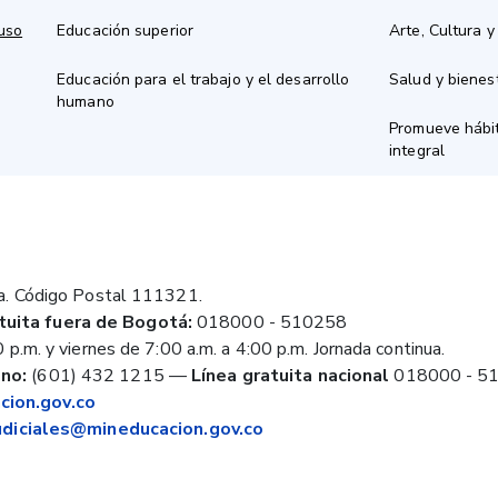
 uso
Educación superior
Arte, Cultura y
Educación para el trabajo y el desarrollo
Salud y bienes
humano
Promueve hábit
integral
a. Código Postal 111321.
tuita fuera de Bogotá:
018000 - 510258
 p.m. y viernes de 7:00 a.m. a 4:00 p.m. Jornada continua.
no:
(601) 432 1215
—
Línea gratuita nacional
018000 - 5
ion.gov.co
judiciales@mineducacion.gov.co