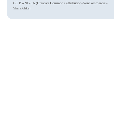
CC BY-NC-SA (Creative Commons Attribution-NonCommercial-
ShareAlike)