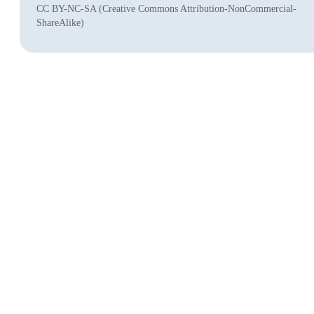
CC BY-NC-SA (Creative Commons Attribution-NonCommercial-
ShareAlike)