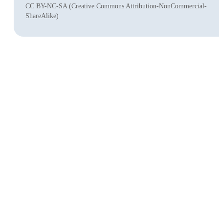
CC BY-NC-SA (Creative Commons Attribution-NonCommercial-
ShareAlike)