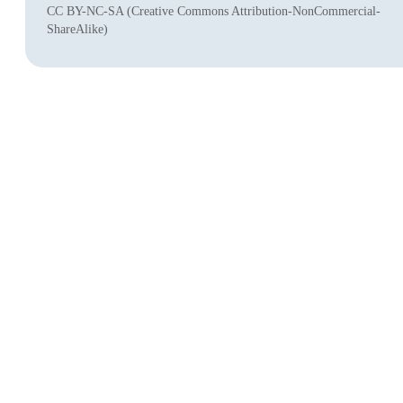
CC BY-NC-SA (Creative Commons Attribution-NonCommercial-
ShareAlike)