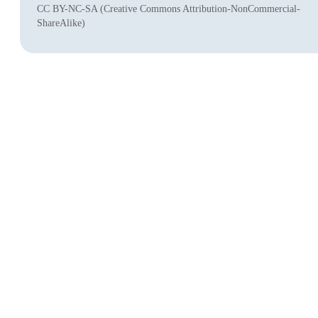
CC BY-NC-SA (Creative Commons Attribution-NonCommercial-
ShareAlike)