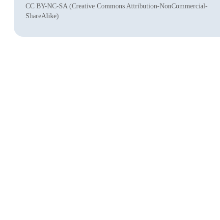
CC BY-NC-SA (Creative Commons Attribution-NonCommercial-
ShareAlike)