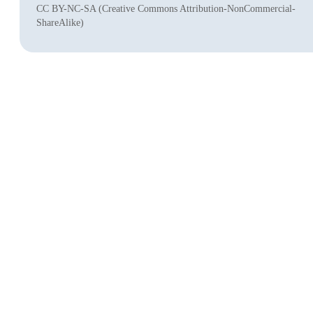
CC BY-NC-SA (Creative Commons Attribution-NonCommercial-
ShareAlike)