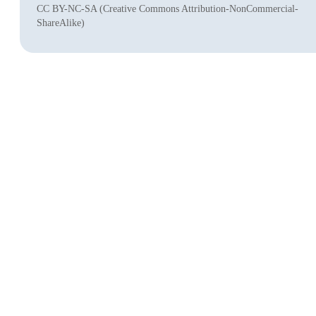
CC BY-NC-SA (Creative Commons Attribution-NonCommercial-
ShareAlike)