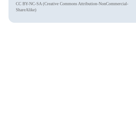
CC BY-NC-SA (Creative Commons Attribution-NonCommercial-
ShareAlike)