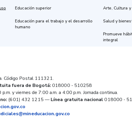
 uso
Educación superior
Arte, Cultura y
Educación para el trabajo y el desarrollo
Salud y bienes
humano
Promueve hábit
integral
a. Código Postal 111321.
tuita fuera de Bogotá:
018000 - 510258
 p.m. y viernes de 7:00 a.m. a 4:00 p.m. Jornada continua.
no:
(601) 432 1215
—
Línea gratuita nacional
018000 - 5
ion.gov.co
judiciales@mineducacion.gov.co