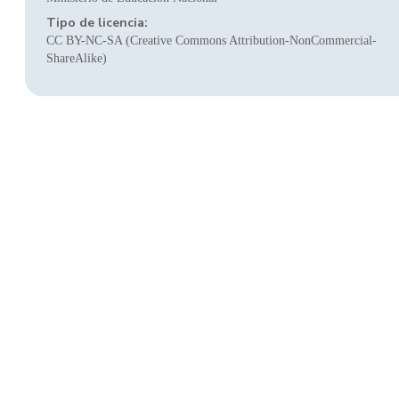
Tipo de licencia:
CC BY-NC-SA (Creative Commons Attribution-NonCommercial-
ShareAlike)