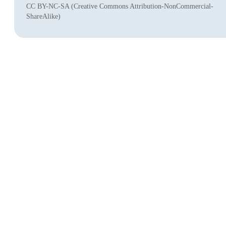
CC BY-NC-SA (Creative Commons Attribution-NonCommercial-
ShareAlike)