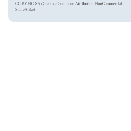
CC BY-NC-SA (Creative Commons Attribution-NonCommercial-
ShareAlike)